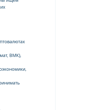
 Мы ищем 
их 
птовалютах 
ат, ВМК), 
оэкономики,
ринимать 