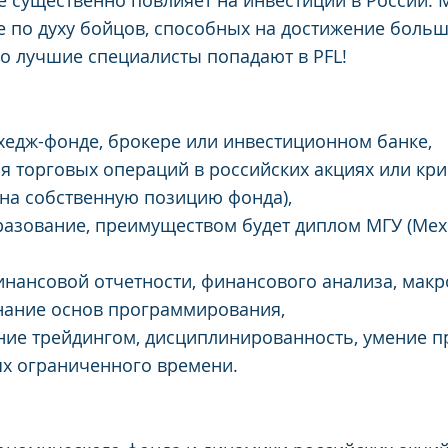
е существенно повлияет на инвестиции в России.
е по духу бойцов, способных на достижение больш
ко лучшие специалисты попадают в PFL!
 хедж-фонде, брокере или инвестиционном банке,
 торговых операций в российских акциях или кри
на собственную позицию фонда),
азование, преимуществом будет диплом МГУ (Мехм
нансовой отчетности, финансового анализа, макр
нание основ программирования,
ние трейдингом, дисциплинированность, умение п
ях ограниченного времени.