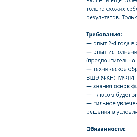
влияет и еще боле
только схожих себ
результатов. Толь
Требования:
— опыт 2-4 года в
— опыт исполнения
(предпочтительно 
— техническое обр
ВШЭ (ФКН), МФТИ,
— знания основ фи
— плюсом будет з
— сильное увлече
решения в услови
Обязанности: