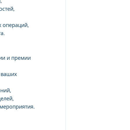
,
остей,
х операций,
а.
ии и премии 
 ваших 
ний,
елей,
мероприятия.