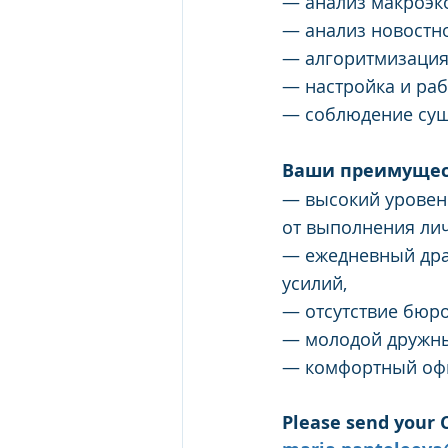
— анализ макроэк
— анализ новостно
— алгоритмизация
— настройка и ра
— соблюдение сущ
Ваши преимущес
— высокий уровен
от выполнения ли
— ежедневный драй
усилий,
— отсутствие бюро
— молодой дружный
— комфортный офи
Please send your C