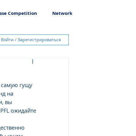
ase Competition
Network
Войти / Зарегистрироваться
 самую гущу 
нд на 
, вы 
PFL ожидайте 
ественно 