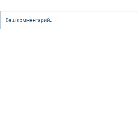
Analyst - 
Ваш комментарий...
Junior Analyst / Analyst -
Investment fund
© 2026 IB Club