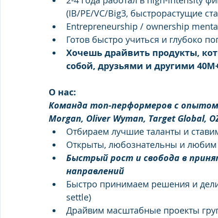
2-4 года работал в high-intensity 
(IB/PE/VC/Big3, быстрорастущие ст
Entrepreneurship / ownership mental
Готов быстро учиться и глубоко п
Хочешь драйвить продукты, ко
собой, друзьями и другими 40М
О нас:
Команда топ-перформеров с опытом в Big
Morgan, Oliver Wyman, Target Global, 
Отбираем лучшие таланты и стави
Открыты, любознательны и любим 
Быстрый рост и свобода в принят
направлений
Быстро принимаем решения и деливе
settle)
Драйвим масштабные проекты груп