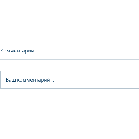
Комментарии
Analyst - 
Ваш комментарий...
Junior Analyst / Analyst -
Investment fund
© 2026 IB Club