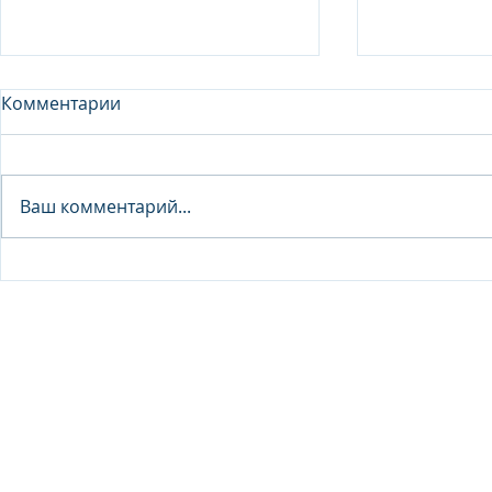
Комментарии
Analyst - 
Ваш комментарий...
Junior Analyst / Analyst -
Investment fund
© 2026 IB Club