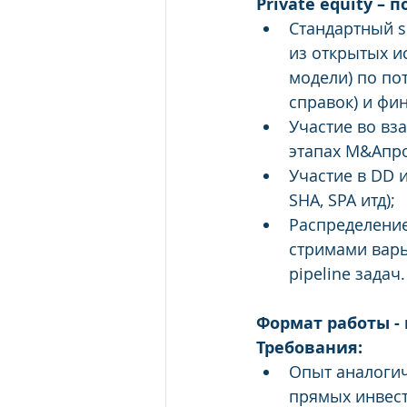
Private equity –
Стандартный s
из открытых и
модели) по по
справок) и фи
Участие во вз
этапах M&Aпро
Участие в DD и
SHA, SPA итд);
Распределени
стримами варь
pipeline задач.
Формат работы - 
Требования:
Опыт аналогич
прямых инвест