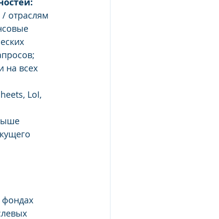
ностей:
/ отраслям 
нсовые 
еских 
апросов;
 на всех 
ets, LoI, 
выше 
кущего 
 фондах 
слевых 