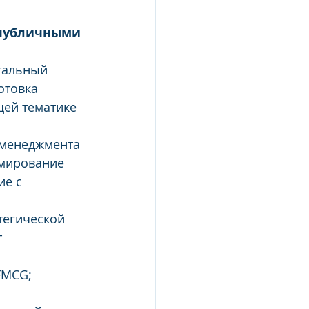
епубличными 
тальный 
отовка 
ей тематике 
 менеджмента 
мирование 
е с 
тегической 
 
FMCG;