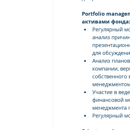
Portfolio manag
активами фонда
Регулярный мо
анализ причин
презентационн
для обсуждени
Анализ планов
компании, вер
собственного 
менеджментом
Участие в вед
финансовой мо
менеджмента 
Регулярный мо