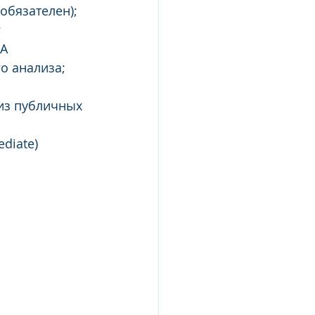
обязателен);
;
A 
о анализа;
из публичных 
diate)