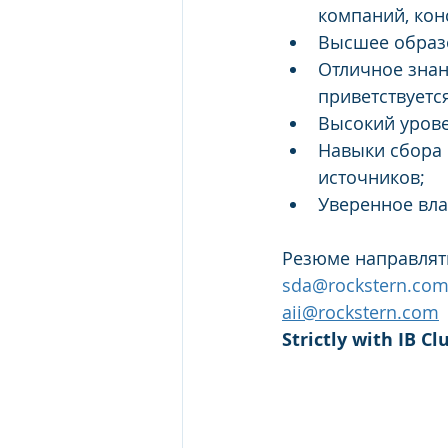
компаний, кон
Высшее образо
Отличное знан
приветствуетс
Высокий уров
Навыки сбора 
источников;
Уверенное вла
Резюме направлять
sda@rockstern.co
aii@rockstern.com
Strictly with IB C