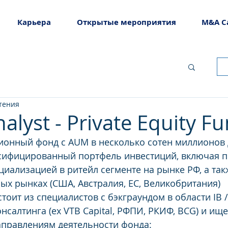
Карьера
Открытые мероприятия
M&A C
чтения
alyst - Private Equity F
ионный фонд с AUM в несколько сотен миллионов 
сифицированный портфель инвестиций, включая 
циализацией в ритейл сегменте на рынке РФ, а та
ых рынках (США, Австралия, ЕС, Великобритания)
оит из специалистов с бэкграундом в области IB /
нсалтинга (ex VTB Capital, РФПИ, РКИФ, BCG) и ище
аправлениям деятельности фонда: 