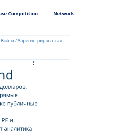
ase Competition
Network
Войти / Зарегистрироваться
und
долларов. 
прямые 
кже публичные 
 PE и 
т аналитика 