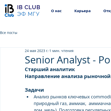
IB CLUB
О нас
Карьера
Отк
ЭФ МГУ
Все посты
24 мая 2023 г.
1 мин. чтения
Senior Analyst - Po
Старший аналитик 
Направление анализа рыночной
Задачи 
Анализ рынков ключевых commodit
природный газ, аммиак,  аммиачная
лом, медь). Подготовка регулярных