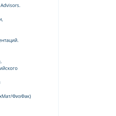
Advisors.
и,
ентаций.
,
ийского 
 
хМат/ФизФак) 