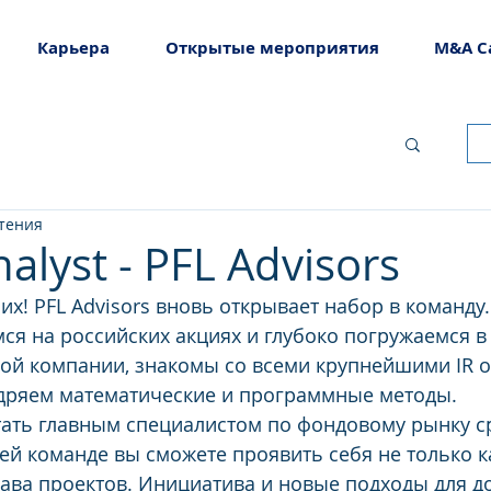
Карьера
Открытые мероприятия
M&A C
чтения
alyst - PFL Advisors
х! PFL Advisors вновь открывает набор в команду.
я на российских акциях и глубоко погружаемся в
ой компании, знакомы со всеми крупнейшими IR от
едряем математические и программные методы.
тать главным специалистом по фондовому рынку с
ей команде вы сможете проявить себя не только ка
глава проектов. Инициатива и новые подходы для д