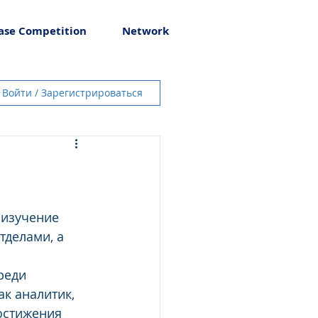
ase Competition
Network
Войти / Зарегистрироваться
 изучение 
делами, а 
реди 
к аналитик, 
остижения 