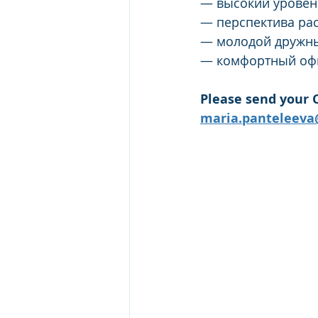
— высокий уровень
— перспектива ра
— молодой дружный
— комфортный офи
Please send your C
maria.panteleeva