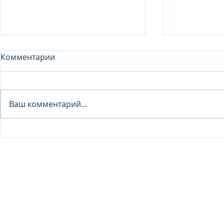
Комментарии
Analyst - 
Ваш комментарий...
Junior Analyst / Analyst -
Investment fund
© 2026 IB Club