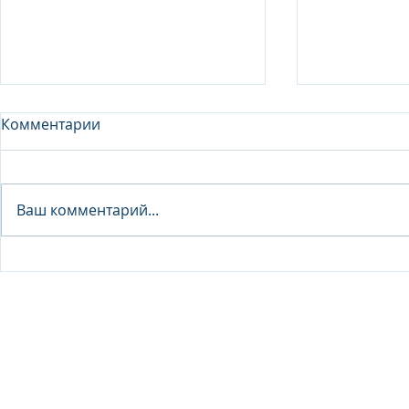
Комментарии
Analyst - 
Ваш комментарий...
Junior Analyst / Analyst -
Investment fund
© 2026 IB Club