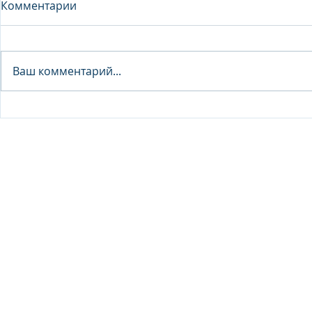
Комментарии
Analyst - 
Ваш комментарий...
Junior Analyst / Analyst -
Investment fund
© 2026 IB Club