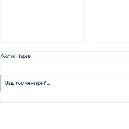
Комментарии
Analyst - 
Ваш комментарий...
Junior Analyst / Analyst -
Investment fund
© 2026 IB Club