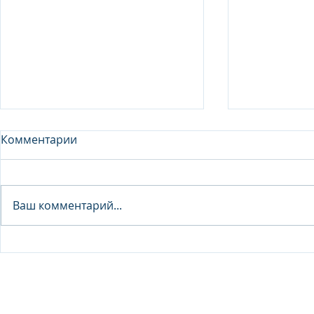
Комментарии
Analyst - 
Ваш комментарий...
Junior Analyst / Analyst -
Investment fund
© 2026 IB Club