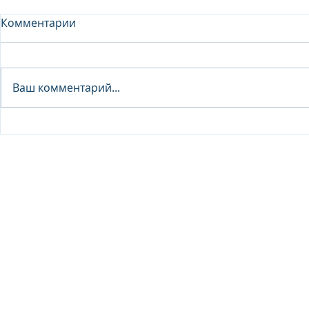
Комментарии
Analyst - 
Ваш комментарий...
Junior Analyst / Analyst -
Investment fund
© 2026 IB Club