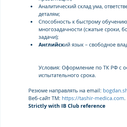
Аналитический склад ума, ответств
деталям;
Способность к быстрому обучению
многозадачности (сжатые сроки, 
задачи);
Английск
ий язык – свободное вла
Условия: Оформление по ТК РФ с о
испытательного срока.
Резюме направлять на email: 
bogdan.s
Веб-сайт ТМ: 
https://tashir-medica.com
.
Strictly with IB Club reference 