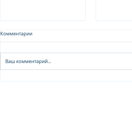
Комментарии
Analyst - 
Ваш комментарий...
Junior Analyst / Analyst -
Investment fund
© 2026 IB Club