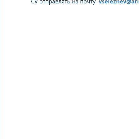
CV отправлять на почту
vseleznev@ar