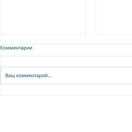
Комментарии
Analyst - 
Ваш комментарий...
Junior Analyst / Analyst -
Investment fund
© 2026 IB Club