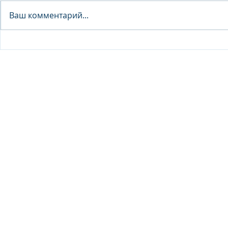
Analyst - 
Ваш комментарий...
Junior Analyst / Analyst -
Investment fund
© 2026 IB Club