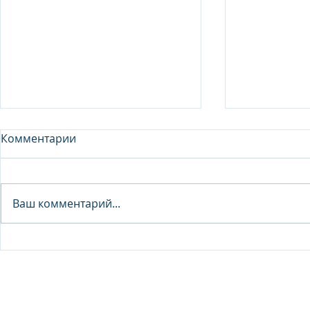
Комментарии
Analyst - 
Ваш комментарий...
Junior Analyst / Analyst -
Investment fund
© 2026 IB Club