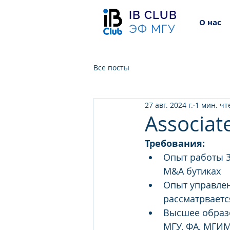
IB CLUB
О нас
ЭФ МГУ
Все посты
27 авг. 2024 г.
1 мин. чт
Associat
Требования:
Опыт работы 3
M&A бутиках
Опыт управлен
рассматрваетс
Высшее образо
МГУ, ФА, МГИМ