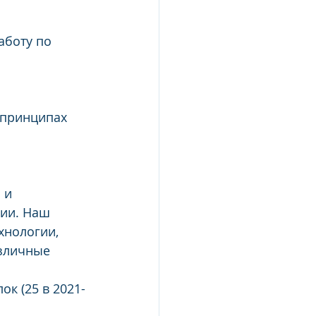
аботу по 
 принципах 
 и 
ии. Наш 
хнологии, 
азличные 
ок (25 в 2021-