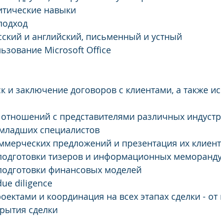
итические навыки
подход
ский и английский, письменный и устный
ьзование Microsoft Office
к и заключение договоров с клиентами, а также и
отношений с представителями различных индуст
 младших специалистов
ммерческих предложений и презентация их клиен
подготовки тизеров и информационных меморанд
подготовки финансовых моделей
ue diligence
оектами и координация на всех этапах сделки - от
крытия сделки