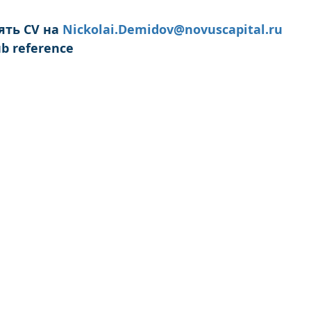
ть CV на 
Nickolai.Demidov@novuscapital.ru
lub reference