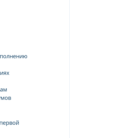
сполнению 
риях
там
умов
 первой 