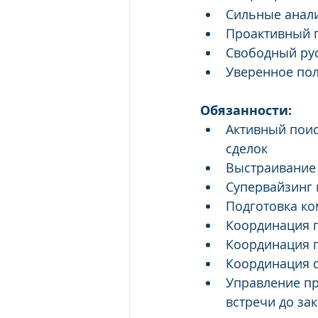
Сильные анал
Проактивный 
Свободный рус
Уверенное пол
Обязанности:
Активный поис
сделок
Выстраивание 
Супервайзинг
Подготовка ко
Координация 
Координация 
Координация d
Управление пр
встречи до за