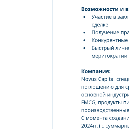
Возможности и в
Участие в зак
сделке
Получение пра
Конкурентные 
Быстрый лично
меритократии
Компания:
Novus Capital спе
поглощению для ср
основной индустри
FMCG, продукты пи
производственные
С момента создания
2024гг.) с суммар