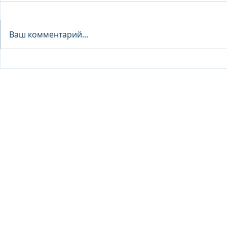
Analyst - 
Ваш комментарий...
Junior Analyst / Analyst -
Investment fund
© 2026 IB Club