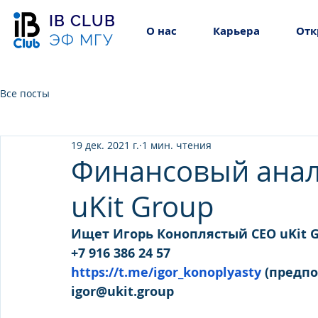
IB CLUB
О нас
Карьера
Отк
ЭФ МГУ
Все посты
19 дек. 2021 г.
1 мин. чтения
Финансовый анал
uKit Group
Ищет Игорь Коноплястый CEO uKit 
+7 916 386 24 57
https://t.me/igor_konoplyasty
 (предп
igor@ukit.group 