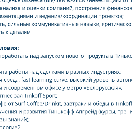
оценке бизнеса (Big-4)/M&A/ECM/инвестициях от 1-
анализа и оценки компаний, построения финансов
езентациями и ведения/координации проектов; 
ь, сильные коммуникативные навыки, критическо
ь к деталям  
ловия: 
оработать над запуском нового продукта в Тиньк
та работы над сделками в разных индустриях;  
реда, fast learning curve, высокий уровень автон
м и современном офисе у метро «Белорусская»;  
нес-зал Tinkoff Sport;  
 от Surf Coffee/Drinkit, завтраки и обеды в Tinkoff 
чения и развития Тинькофф Апгрейд (курсы, трени
зы знаний); 
ологией 