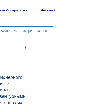
ase Competition
Network
Войти / Зарегистрироваться
ционерного 
иске 
анды. 
 венчурными 
 этапах их 