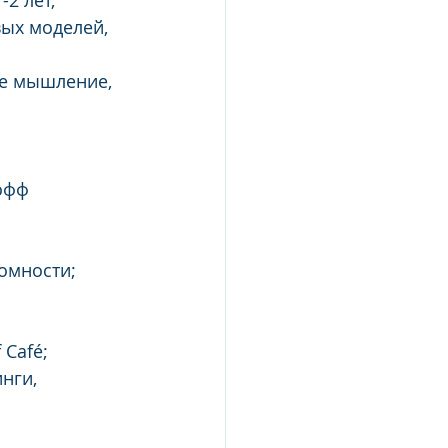
2 лет, 
ых моделей, 
е мышление, 
офф 
омности;  
Café;  
нги, 