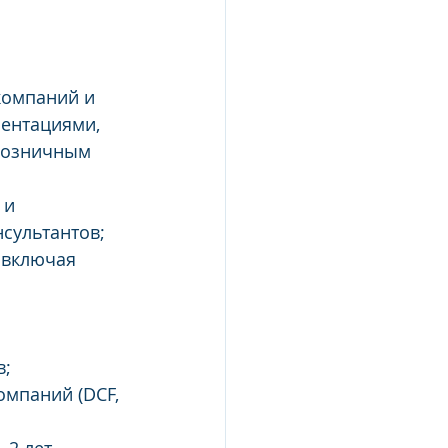
компаний и 
ентациями, 
розничным 
 и 
ультантов;   
 включая 
; 
мпаний (DCF, 