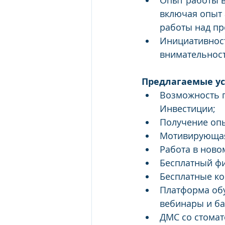
Опыт работы в 
включая опыт 
работы над пр
Инициативност
внимательност
Предлагаемые ус
Возможность п
Инвестиции;  
Получение опы
Мотивирующая с
Работа в ново
Бесплатный фит
Бесплатные кофе
Платформа обу
вебинары и ба
ДМС со стомат