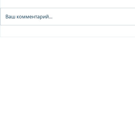
Analyst - 
Ваш комментарий...
Junior Analyst / Analyst -
Investment fund
© 2026 IB Club