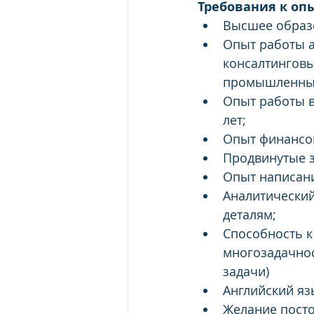
Требования к оп
Высшее образо
Опыт работы а
консалтинговы
промышленных 
Опыт работы в
лет;
Опыт финансов
Продвинутые зн
Опыт написани
Аналитический 
деталям;
Способность к
многозадачнос
задачи)
Английский язы
Желание посто