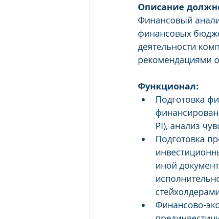
Описание должн
Финансовый аналит
финансовых бюджет
деятельности комп
рекомендациями о
Функционал:
Подготовка фи
финансировани
PI), анализ чув
Подготовка пр
инвестиционны
иной документ
исполнительно
стейхолдерами
Финансово-эко
прединвестиц