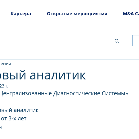
Карьера
Открытые мероприятия
M&A C
тения
вый аналитик
3 г.
Централизованные Диагностические Системы»
овый аналитик
 от 3-х лет
я 