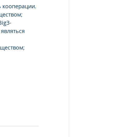
ь кооперации.
ществом;
ig3-
 являться 
ществом; 