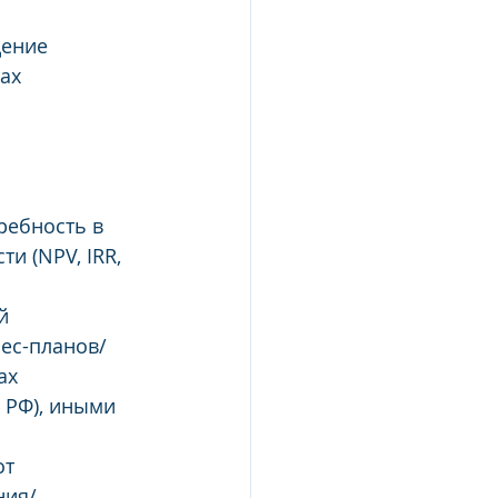
дение 
ах 
ребность в 
и (NPV, IRR, 
й 
ес-планов/
ах 
 РФ), иными 
т 
ния/