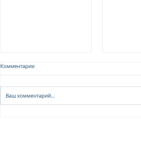
Комментарии
Analyst - 
Ваш комментарий...
Junior Analyst / Analyst -
Investment fund
© 2026 IB Club