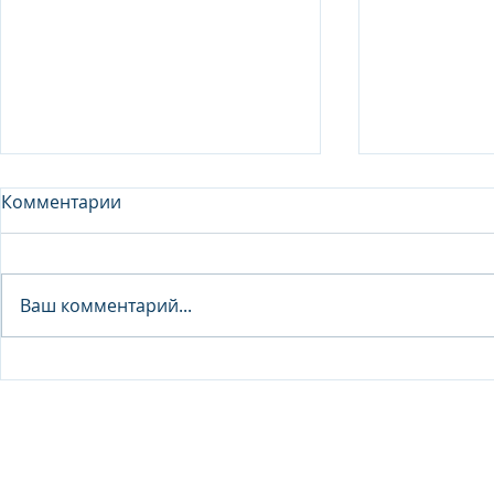
Комментарии
Analyst - 
Ваш комментарий...
Junior Analyst / Analyst -
Investment fund
© 2026 IB Club