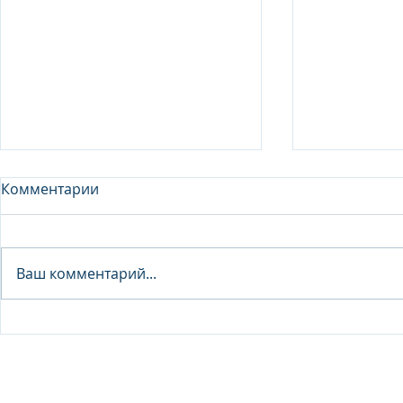
Комментарии
Analyst - 
Ваш комментарий...
Junior Analyst / Analyst -
Investment fund
© 2026 IB Club