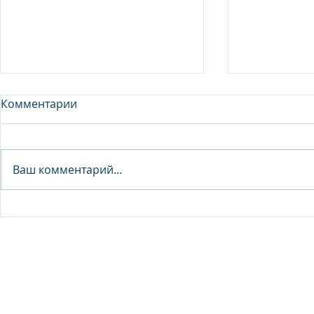
Комментарии
Analyst - 
Ваш комментарий...
Junior Analyst / Analyst -
Investment fund
© 2026 IB Club