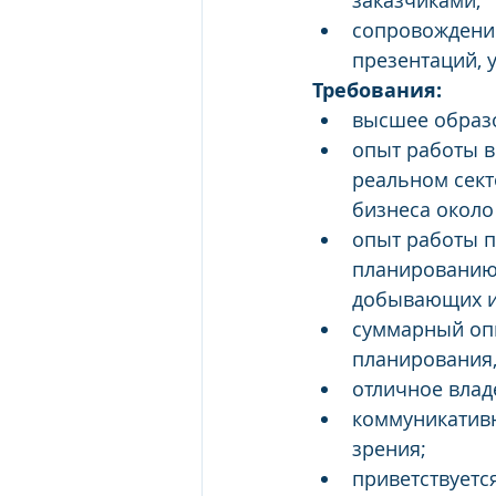
заказчиками;
сопровождение
презентаций, 
Требования:
высшее образо
опыт работы в
реальном сект
бизнеса около 
опыт работы п
планированию,
добывающих и
суммарный опы
планирования, 
отличное влад
коммуникативн
зрения;
приветствуетс