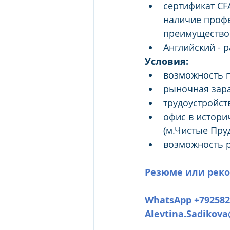
сертификат CF
наличие профе
преимуществ
Английский - 
Условия:
возможность п
рыночная зара
трудоустройст
офис в истори
(м.Чистые Пру
возможность р
Резюме или рек
WhatsApp +792582
Alevtina.Sadikova