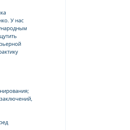
ка 
ко. У нас 
дународным 
щутить 
арьерной 
рактику 
анирования;
 заключений, 
ред 