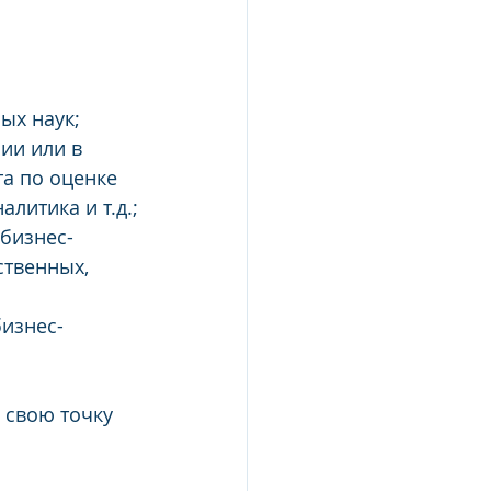
 
ых наук;
ии или в 
а по оценке 
литика и т.д.;
бизнес-
твенных, 
изнес-
 свою точку 