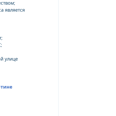
ством; 
а является 
т;
;
й улице 
фтине