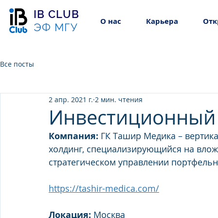
IB CLUB
О нас
Карьера
Отк
ЭФ МГУ
Все посты
2 апр. 2021 г.
2 мин. чтения
Инвестиционный
Компания: 
ГК Ташир Медика – вертик
холдинг, специализирующийся на вложе
стратегическом управлении портфель
https://tashir-medica.com/
Локация:
 Москва 