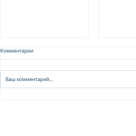
Комментарии
Analyst - 
Ваш комментарий...
Junior Analyst / Analyst -
Investment fund
© 2026 IB Club