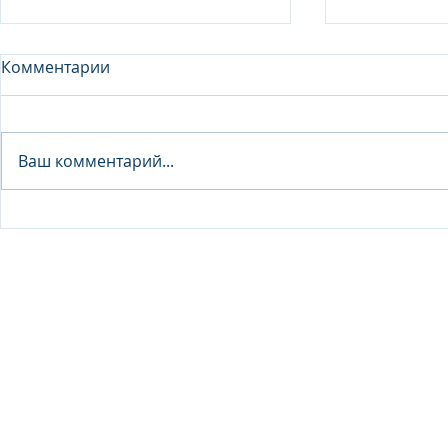
Комментарии
Analyst - 
Ваш комментарий...
Junior Analyst / Analyst -
Investment fund
© 2026 IB Club