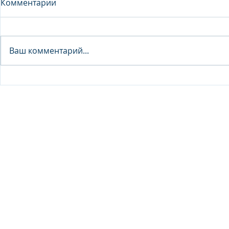
Комментарии
Analyst - 
Ваш комментарий...
Junior Analyst / Analyst -
Investment fund
© 2026 IB Club