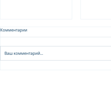
Комментарии
Analyst - 
Ваш комментарий...
Junior Analyst / Analyst -
Investment fund
© 2026 IB Club