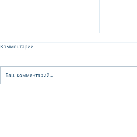
Комментарии
Analyst - 
Ваш комментарий...
Junior Analyst / Analyst -
Investment fund
© 2026 IB Club