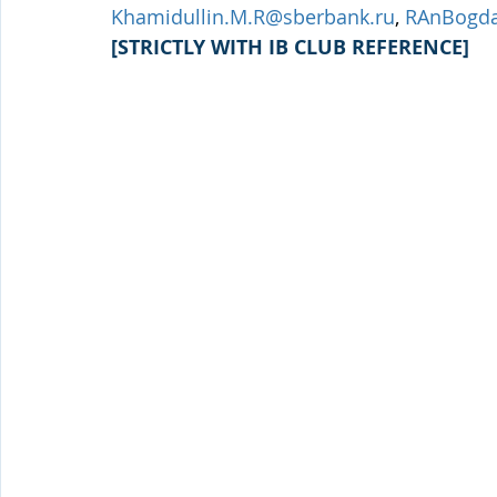
Khamidullin.M.R@sberbank.ru
, 
RAnBogda
[STRICTLY WITH IB CLUB REFERENCE]