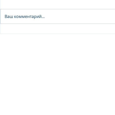
Analyst - 
Ваш комментарий...
Junior Analyst / Analyst -
Investment fund
© 2026 IB Club