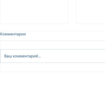
Комментарии
Analyst - 
Ваш комментарий...
Junior Analyst / Analyst -
Investment fund
© 2026 IB Club