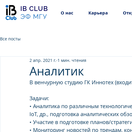
IB CLUB
О нас
Карьера
Отк
ЭФ МГУ
Все посты
2 апр. 2021 г.
1 мин. чтения
Аналитик
В венчурную студию ГК Иннотех (входит
Задачи: 
• Аналитика по различным технологичес
IoT, др., подготовка аналитических об
• Участие в подготовке планов/страте
• Мониторинг новостей по трендам, ко