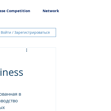
ase Competition
Network
Войти / Зарегистрироваться
iness
ованная в 
зводство 
ых 