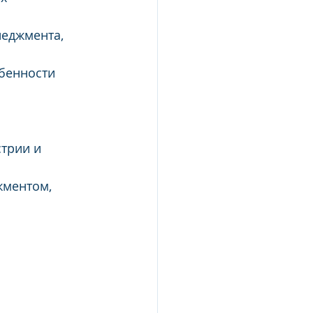
неджмента, 
бенности 
трии и 
жментом, 