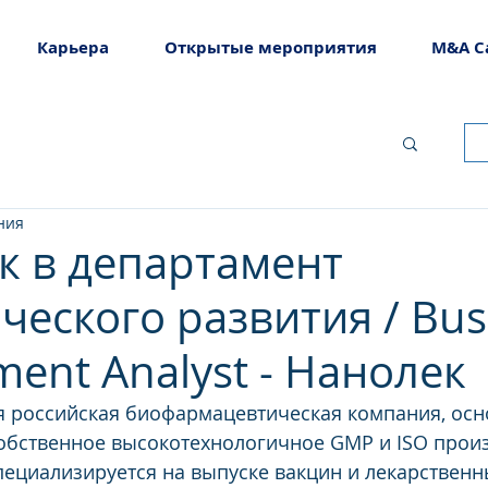
Карьера
Открытые мероприятия
M&A C
ния
к в департамент
ческого развития / Bus
ent Analyst - Нанолек
я российская биофармацевтическая компания, осн
собственное высокотехнологичное GMP и ISO прои
пециализируется на выпуске вакцин и лекарственн