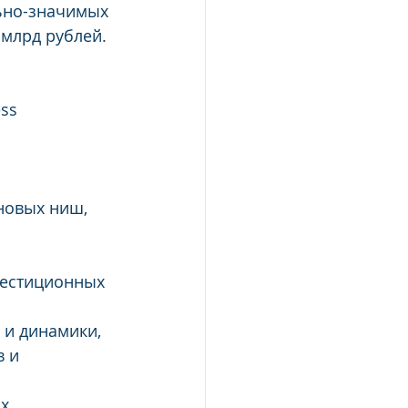
ьно-значимых 
 млрд рублей. 
ss 
новых ниш, 
вестиционных 
и динамики, 
 и 
х 