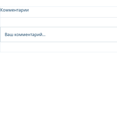
Комментарии
Analyst - 
Ваш комментарий...
Junior Analyst / Analyst -
Investment fund
© 2026 IB Club