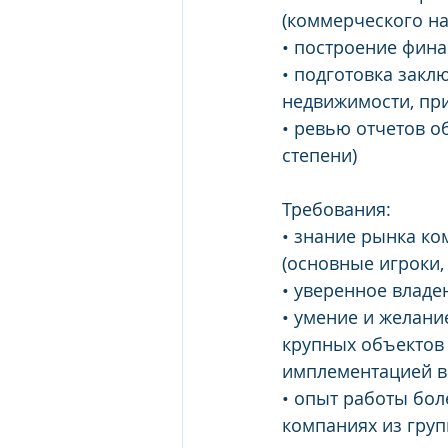
(коммерческого на
• построение фин
• подготовка закл
недвижимости, пр
• ревью отчетов 
степени)
Требования: 
• знание рынка к
(основные игроки,
• уверенное влад
• умение и желани
крупных объектов
имплементацией в
• опыт работы бол
компаниях из гру