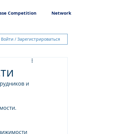
ase Competition
Network
Войти / Зарегистрироваться
сти
рудников и 
мости.
вижимости 