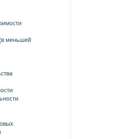
оимости 
(в меньшей 
ства 
мости
ьности 
овых 
м