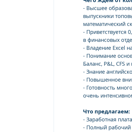
Чего ждем от ко
- Высшее образова
выпускники топовы
математический ск
- Приветствуется 0
в финансовых отде
- Владение Excel 
- Понимание основ
Баланс, P&L, CFS и
- Знание английск
- Повышенное вни
- Готовность мног
очень интенсивно
Что предлагаем:
- Заработная плат
- Полный рабочий 