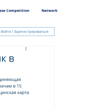
ase Competition
Network
Войти / Зарегистрироваться
к в
единяющая 
ачам в 15 
цинская карта 