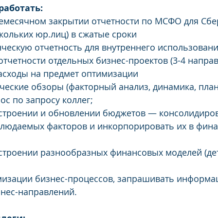
работать:
жемесячном закрытии отчетности по МСФО для Сбе
кольких юр.лиц) в сжатые сроки
нческую отчетность для внутреннего использовани
отчетности отдельных бизнес-проектов (3-4 напра
расходы на предмет оптимизации
ические обзоры (факторный анализ, динамика, план
oc по запросу коллег;
остроении и обновлении бюджетов — консолидиров
блюдаемых факторов и инкорпорировать их в фин
остроении разнообразных финансовых моделей (де
имизации бизнес-процессов, запрашивать информа
знес-направлений.