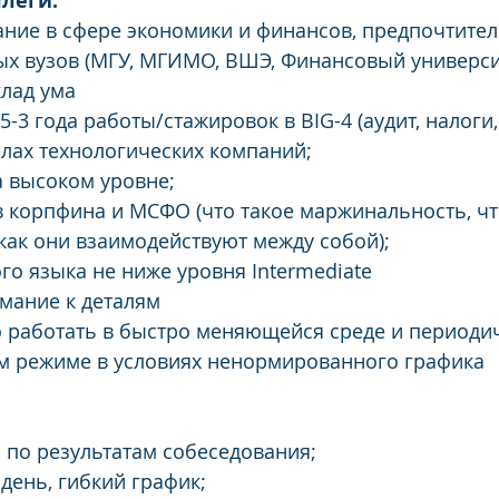
ллеги:
ние в сфере экономики и финансов, предпочтите
х вузов (МГУ, МГИМО, ВШЭ, Финансовый университ
лад ума
,5-3 года работы/стажировок в BIG-4 (аудит, налоги,
лах технологических компаний;
на высоком уровне;
 корпфина и МСФО (что такое маржинальность, чт
 как они взаимодействуют между собой);
ого языка не ниже уровня Intermediate
мание к деталям
о работать в быстро меняющейся среде и периодич
м режиме в условиях ненормированного графика
а по результатам собеседования;
день, гибкий график;