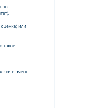
льны 
ет), 
 оценка) или 
о такое 
ески в очень-