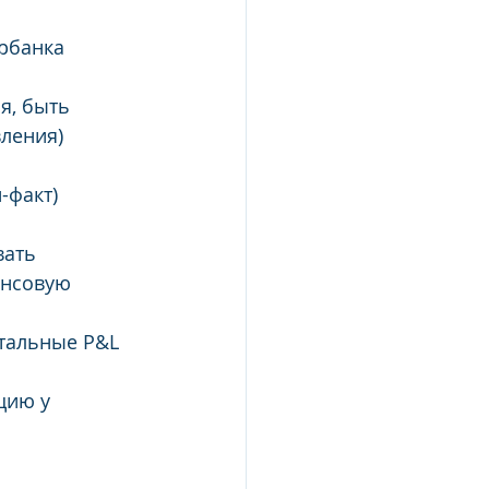
рбанка 
я, быть 
вления)
-факт) 
ать 
ансовую 
тальные P&L 
цию у 