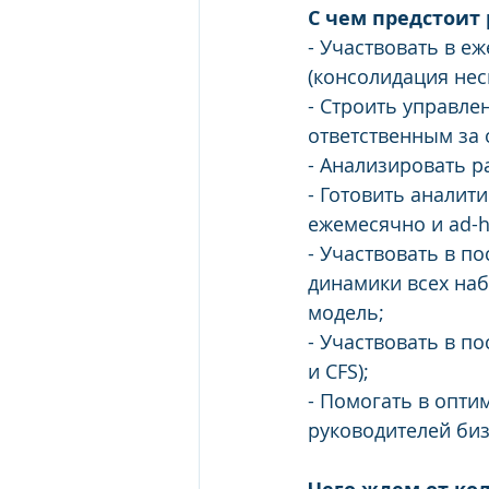
С чем предстоит 
- Участвовать в е
(консолидация нес
- Строить управле
ответственным за 
- Анализировать 
- Готовить аналит
ежемесячно и ad-h
- Участвовать в п
динамики всех на
модель;
- Участвовать в п
и CFS);
- Помогать в опт
руководителей би