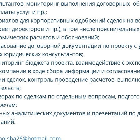
ьтантов, мониторинг выполнения договорных  обя
платы услуг и пр.;
ериалов для корпоративных одобрений сделок на вс
овет директоров и пр.), в том числе пояснительных 
омических расчетов и обоснований;
гласование договорной документации по проекту с 
х юридических консультантов;
ониторинг бюджета проекта, взаимодействие с эксп
компании в ходе сбора информации и согласовани
тии сделок, контроль проведение расчетов, выполн
ельств; 
оворах по сделкам по отдельным вопросам, подгото
речам;
тных аналитических документов и презентаций по 
аний.
bolsha26@hotmail.com