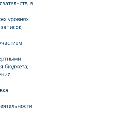
зательств, в 
ех уровнях 
записок,  
участием 
ертными  
я бюджета;
ения 
вка 
деятельности 