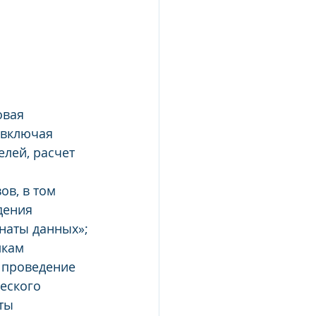
вая  
 включая 
лей, расчет 
в, в том 
дения 
наты данных»;
кам  
  проведение 
еского 
ты 