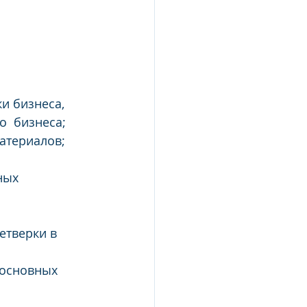
 бизнеса,  
о  бизнеса;
атериалов;
ных 
тверки в  
 основных 