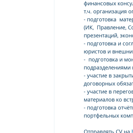
финансовых консул
т.ч. организация о
- подготовка  мат
(ИК,  Правление, С
презентаций, экон
- подготовка и со
юристов и внешни
-  подготовка и м
подразделениями 
- участие в закры
договорных обязат
- участие в перег
материалов ко вст
- подготовка отчё
портфельных комп
Отправлять СV на 