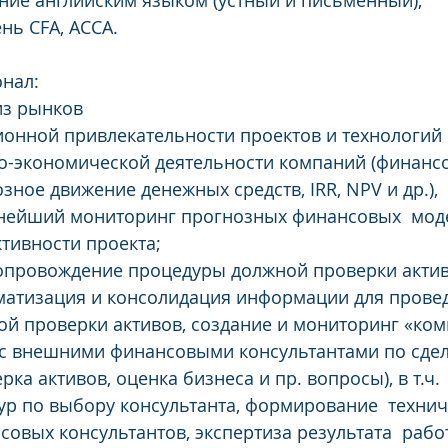
ние английским языком (устный и письменный);
нь CFA, ACCA.
нал: 
из рынков
ионной привлекательности проектов и технологий
о-экономической деятельности компаний (финансо
зное движение денежных средств, IRR, NPV и др.), 
ьнейший мониторинг прогнозных финансовых  моде
тивности проекта;
сопровождение процедуры должной проверки активо
ематизация и консолидация информации для прове
й проверки активов, создание и мониторинг «ком
 с внешними финансовыми консультантами по сдел
ка активов, оценка бизнеса и пр. вопросы), в т.ч.
р по выбору консультанта, формирование  технич
совых консультантов, экспертиза результата  рабо