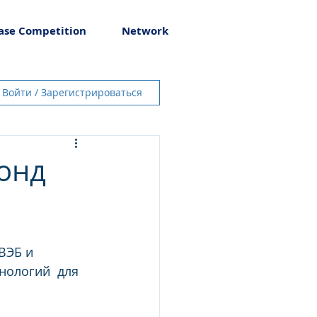
ase Competition
Network
Войти / Зарегистрироваться
онд
ЭБ и  
ологий  для 