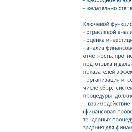
- жвободное владе
- желательно степе
Ключевой функцио
- отраслевой анал
- оценка инвестиц
- анализ финансов
отчетность, прогно
подготовка и дал
показателей эффек
- организация и  
числе сбор,  сист
процедуры  должно
-  взаимодействие
(финансовая провер
тендерных процеду
задания для финан